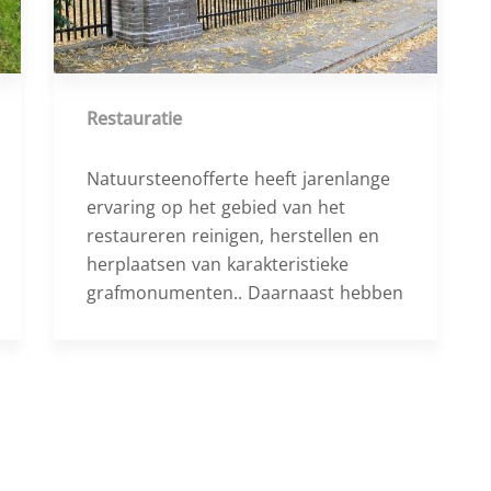
Restauratie
Natuursteenofferte heeft jarenlange
ervaring op het gebied van het
restaureren reinigen, herstellen en
herplaatsen van karakteristieke
grafmonumenten.. Daarnaast hebben
we gewerkt aan diverse grote
projecten waarvan wij alles in de
oude stijl terug hebben gebracht.
Waaronder het restaureren van
bruggen en het opnieuw plaatsen van
stoepen,trappen etc..